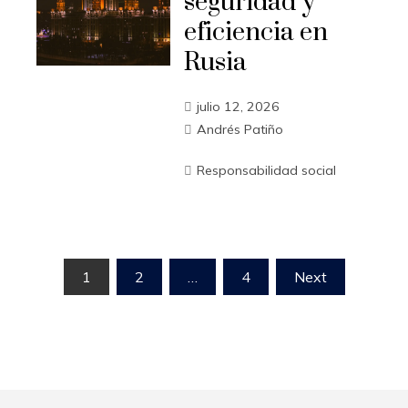
seguridad y
eficiencia en
Rusia
julio 12, 2026
Andrés Patiño
Responsabilidad social
Paginación
1
2
…
4
Next
de
entradas