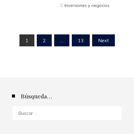
Inversiones y negocios
Paginación
1
2
…
13
Next
de
entradas
Búsqueda…
Buscar: