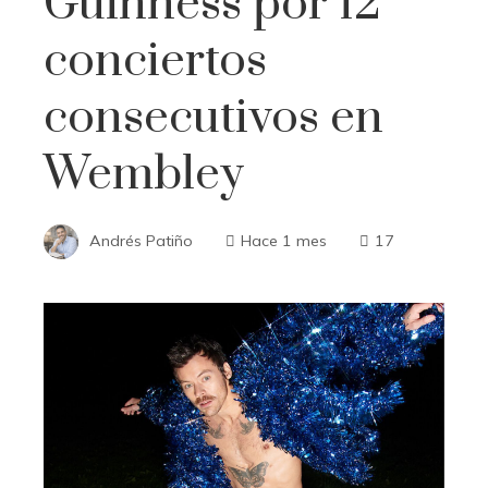
Guinness por 12
conciertos
consecutivos en
Wembley
Andrés Patiño
Hace 1 mes
17